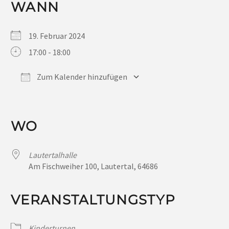
WANN
19. Februar 2024
17:00 - 18:00
Zum Kalender hinzufügen
ICS herunterladen
Google Kalender
iCalendar
Office 365
Outlook Live
WO
Lautertalhalle
Am Fischweiher 100, Lautertal, 64686
VERANSTALTUNGSTYP
Kinderturnen