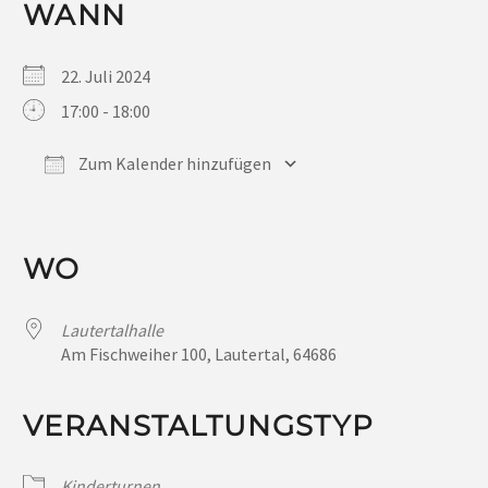
WANN
22. Juli 2024
17:00 - 18:00
Zum Kalender hinzufügen
ICS herunterladen
Google Kalender
iCalendar
Office 365
Outlook Live
WO
Lautertalhalle
Am Fischweiher 100, Lautertal, 64686
VERANSTALTUNGSTYP
Kinderturnen