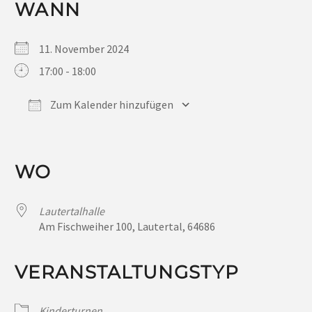
WANN
11. November 2024
17:00 - 18:00
Zum Kalender hinzufügen
ICS herunterladen
Google Kalender
iCalendar
Office 365
Outlook Live
WO
Lautertalhalle
Am Fischweiher 100, Lautertal, 64686
VERANSTALTUNGSTYP
Kinderturnen