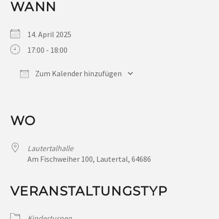
WANN
14. April 2025
17:00 - 18:00
Zum Kalender hinzufügen
ICS herunterladen
Google Kalender
iCalendar
Office 365
Outlook Live
WO
Lautertalhalle
Am Fischweiher 100, Lautertal, 64686
VERANSTALTUNGSTYP
Kinderturnen