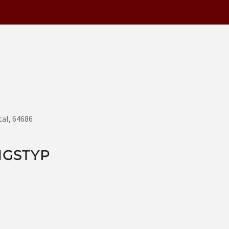
tal, 64686
NGSTYP