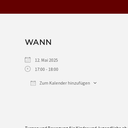
WANN
12. Mai 2025
17:00 - 18:00
Zum Kalender hinzufügen
ICS herunterladen
Google Kalender
iCalendar
Office 365
Outlook Live