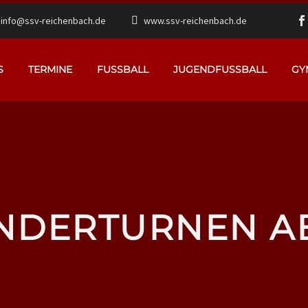
info@ssv-reichenbach.de
www.ssv-reichenbach.de
S
TERMINE
FUSSBALL
JUGENDFUSSBALL
GY
NDERTURNEN A