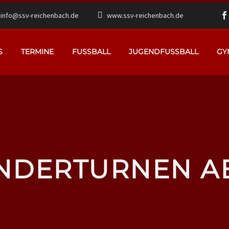
info@ssv-reichenbach.de
www.ssv-reichenbach.de
S
TERMINE
FUSSBALL
JUGENDFUSSBALL
GY
NDERTURNEN A