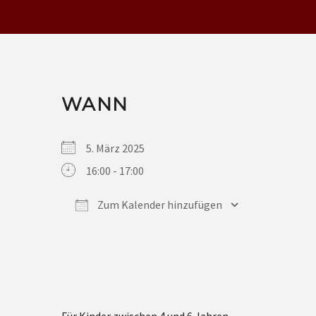
WANN
5. März 2025
16:00 - 17:00
Zum Kalender hinzufügen
ICS herunterladen
Google Kalender
iCalendar
Office 365
Outlook Live