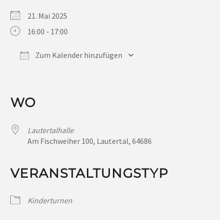
21. Mai 2025
16:00 - 17:00
Zum Kalender hinzufügen
ICS herunterladen
Google Kalender
iCalendar
Office 365
Outlook Live
WO
Lautertalhalle
Am Fischweiher 100, Lautertal, 64686
VERANSTALTUNGSTYP
Kinderturnen