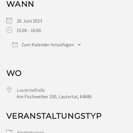
WANN
20. Juni 2023
15:00 - 16:00
Zum Kalender hinzufügen
ICS herunterladen
Google Kalender
iCalendar
Office 365
Outlook Live
WO
Lautertalhalle
Am Fischweiher 100, Lautertal, 64686
VERANSTALTUNGSTYP
Kinderturnen