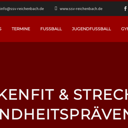
info@ssv-reichenbach.de
www.ssv-reichenbach.de
S
TERMINE
FUSSBALL
JUGENDFUSSBALL
GY
KENFIT & STREC
NDHEITSPRÄVE