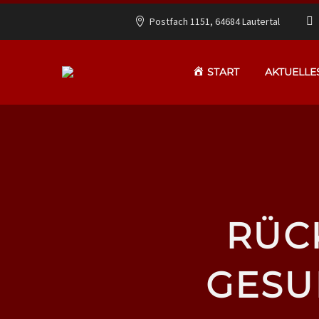
Postfach 1151, 64684 Lautertal
START
AKTUELLE
RÜC
GESU