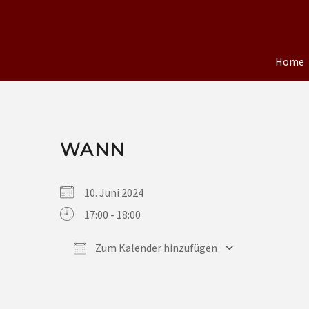
Home
WANN
10. Juni 2024
17:00 - 18:00
Zum Kalender hinzufügen
ICS herunterladen
Google Kalender
iCalendar
Office 365
Outlook Live