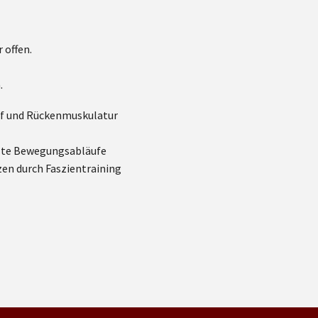
 offen.
.
pf und Rückenmuskulatur
lte Bewegungsabläufe
n durch Faszientraining