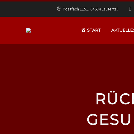
Postfach 1151, 64684 Lautertal
START
AKTUELLE
RÜC
GESU