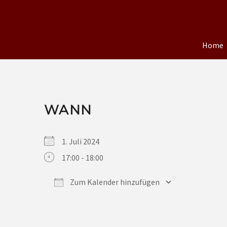
Home
WANN
1. Juli 2024
17:00 - 18:00
Zum Kalender hinzufügen
ICS herunterladen
Google Kalender
iCalendar
Office 365
Outlook Live