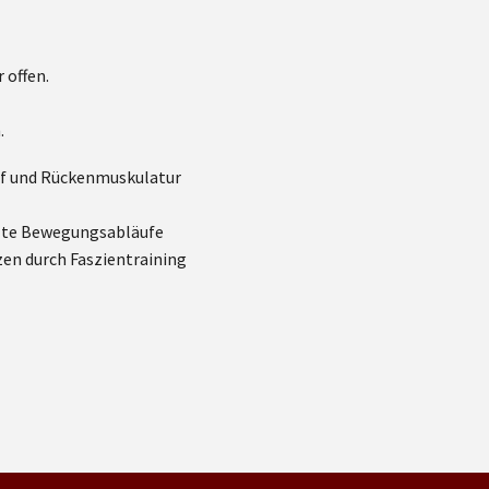
 offen.
.
pf und Rückenmuskulatur
lte Bewegungsabläufe
n durch Faszientraining