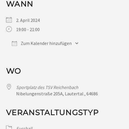
WANN
2. April 2024
19:00 - 21:00
Zum Kalender hinzufügen
ICS herunterladen
Google Kalender
iCalendar
Office 365
Outlook Live
WO
Sportplatz des TSV Reichenbach
Nibelungenstraße 205A, Lautertal , 64686
VERANSTALTUNGSTYP
Fussball