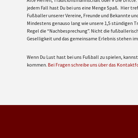
Alte Herren, Traditionsmannschaft oder # Die Dritte: 
jedem Fall hast Du bei uns eine Menge Spaß. Hier tref
Fußballer unserer Vereine, Freunde und Bekannte und 
Mindestens genauso lang wie unsere 1,5 stündigen Tr
Regel die “Nachbesprechung”. Nicht die fußballerisc
Geselligkeit und das gemeinsame Erlebnis stehen im
Wenn Du Lust hast bei uns Fußball zu spielen, kanns
kommen.
Bei Fragen schreibe uns über das Kontaktf