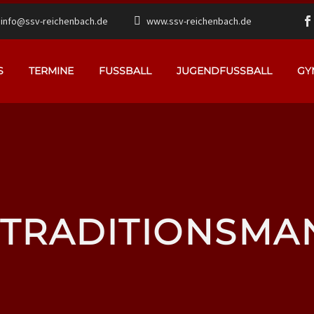
info@ssv-reichenbach.de
www.ssv-reichenbach.de
S
TERMINE
FUSSBALL
JUGENDFUSSBALL
GY
 TRADITIONSM