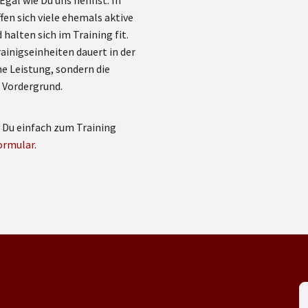
Egal wie Du uns nennst. In
fen sich viele ehemals aktive
halten sich im Training fit.
ainigseinheiten dauert in der
he Leistung, sondern die
 Vordergrund.
t Du einfach zum Training
ormular
.