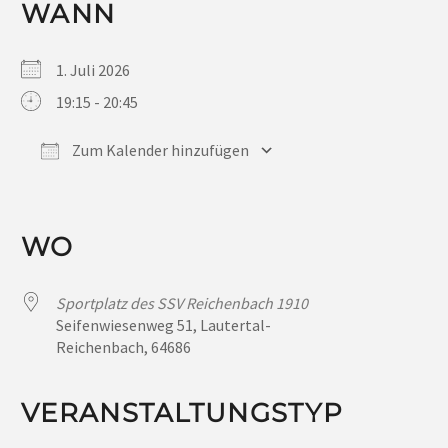
WANN
1. Juli 2026
19:15 - 20:45
Zum Kalender hinzufügen
ICS herunterladen
Google Kalender
iCalendar
Office 365
Outlook Live
WO
Sportplatz des SSV Reichenbach 1910
Seifenwiesenweg 51, Lautertal-
Reichenbach, 64686
VERANSTALTUNGSTYP