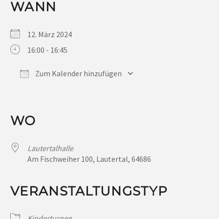
WANN
12. März 2024
16:00 - 16:45
Zum Kalender hinzufügen
ICS herunterladen
Google Kalender
iCalendar
Office 365
Outlook Live
WO
Lautertalhalle
Am Fischweiher 100, Lautertal, 64686
VERANSTALTUNGSTYP
Kinderturnen