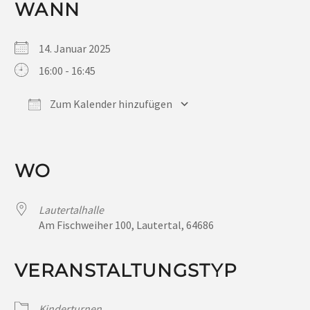
WANN
14. Januar 2025
16:00 - 16:45
Zum Kalender hinzufügen
ICS herunterladen
Google Kalender
iCalendar
Office 365
Outlook Live
WO
Lautertalhalle
Am Fischweiher 100, Lautertal, 64686
VERANSTALTUNGSTYP
Kinderturnen